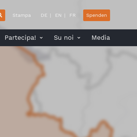
Stampa
DE
EN
FR
Spenden
Partecipa!
Su noi
Media