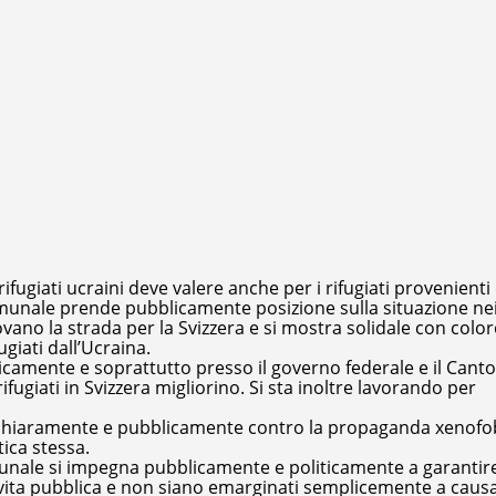
rifugiati ucraini deve valere anche per i rifugiati provenienti
comunale prende pubblicamente posizione sulla situazione ne
rovano la strada per la Svizzera e si mostra solidale con colo
giati dall’Ucraina.
icamente e soprattutto presso il governo federale e il Cant
 rifugiati in Svizzera migliorino. Si sta inoltre lavorando per
 chiaramente e pubblicamente contro la propaganda xenofo
ica stessa.
comunale si impegna pubblicamente e politicamente a garantir
a vita pubblica e non siano emarginati semplicemente a caus