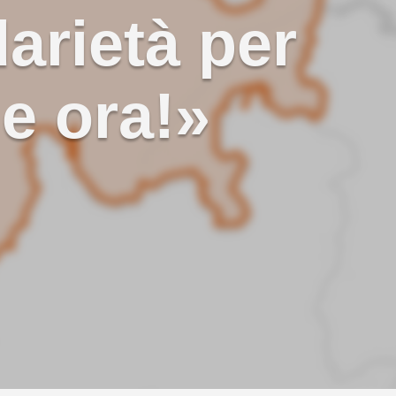
arietà per
 e ora!»