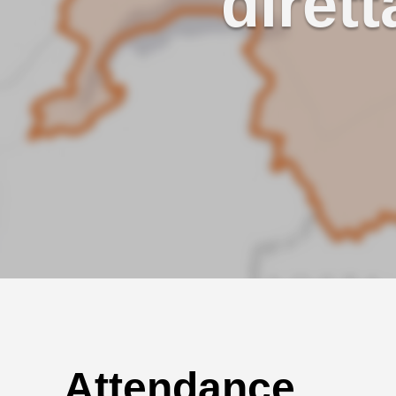
dirett
Attendance