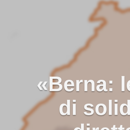
«Berna: l
di soli