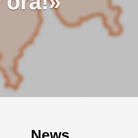
, ora!»
News