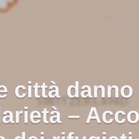
e città dann
darietà – Acc