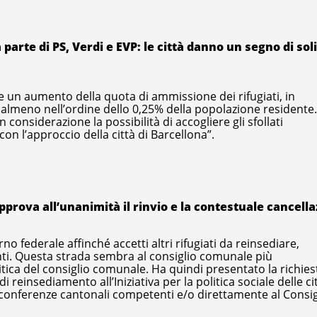
parte di PS, Verdi e EVP: le città danno un segno di sol
e un aumento della quota di ammissione dei rifugiati, in
, almeno nell’ordine dello 0,25% della popolazione residente.
considerazione la possibilità di accogliere gli sfollati
con l’approccio della città di Barcellona”.
pprova all’unanimità il rinvio e la contestuale cancell
no federale affinché accetti altri rifugiati da reinsediare,
ti. Questa strada sembra al consiglio comunale più
itica del consiglio comunale. Ha quindi presentato la richies
 reinsediamento all’Iniziativa per la politica sociale delle ci
e conferenze cantonali competenti e/o direttamente al Consig