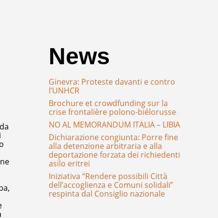
News
Ginevra: Proteste davanti e contro
l’UNHCR
Brochure et crowdfunding sur la
crise frontalière polono-biélorusse
NO AL MEMORANDUM ITALIA – LIBIA
 da
i
Dichiarazione congiunta: Porre fine
ro
alla detenzione arbitraria e alla
deportazione forzata dei richiedenti
one
asilo eritrei
Iniziativa “Rendere possibili Città
dell’accoglienza e Comuni solidali”
ba,
respinta dal Consiglio nazionale
e
a