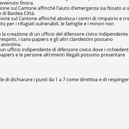
avvenuto finora.
ione sul Cantone affinché l’aiuto d’emergenza sia fissato a 
di Basilea Città.
one sul Cantone affinché abolisca i centri di rimpatrio e cre
o per i rifugiati vulnerabili, le famiglie e i minori non
la creazione di un ufficio del difensore civico indipendente 
o respinti, i sans-papiers e gli altri clandestini possano
a anonima.
 un ufficio indipendente di difensore civico dove i richiedent
ns-papiers e le persone altrimenti illegali possono presentare
i dichiarare i punti da 1 a 7 come direttiva e di respingere