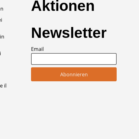
Aktionen
un
i
Newsletter
in
Email
i
 il