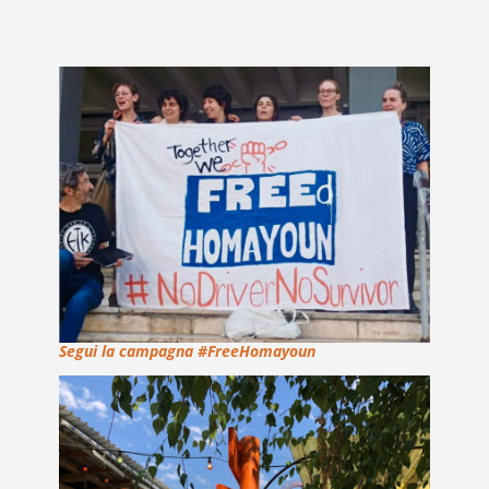
Segui la campagna #FreeHomayoun