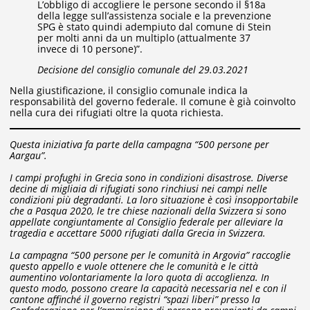
L’obbligo di accogliere le persone secondo il §18a
della legge sull’assistenza sociale e la prevenzione
SPG è stato quindi adempiuto dal comune di Stein
per molti anni da un multiplo (attualmente 37
invece di 10 persone)”.
Decisione del consiglio comunale del 29.03.2021
Nella giustificazione, il consiglio comunale indica la
responsabilità del governo federale. Il comune è già coinvolto
nella cura dei rifugiati oltre la quota richiesta.
Questa iniziativa fa parte della campagna “500 persone per
Aargau”.
I campi profughi in Grecia sono in condizioni disastrose. Diverse
decine di migliaia di rifugiati sono rinchiusi nei campi nelle
condizioni più degradanti. La loro situazione è così insopportabile
che a Pasqua 2020, le tre chiese nazionali della Svizzera si sono
appellate congiuntamente al Consiglio federale per alleviare la
tragedia e accettare 5000 rifugiati dalla Grecia in Svizzera.
La campagna “500 persone per le comunità in Argovia” raccoglie
questo appello e vuole ottenere che le comunità e le città
aumentino volontariamente la loro quota di accoglienza. In
questo modo, possono creare la capacità necessaria nel e con il
cantone affinché il governo registri “spazi liberi” presso la