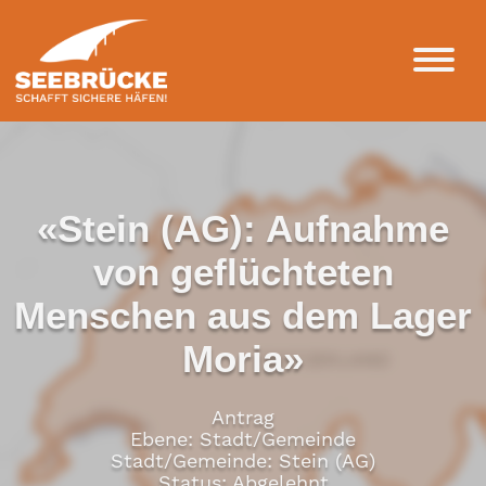
«Stein (AG): Aufnahme
von geflüchteten
Menschen aus dem Lager
Moria»
Antrag
Ebene: Stadt/Gemeinde
Stadt/Gemeinde: Stein (AG)
Status: Abgelehnt