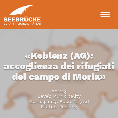
«Koblenz (AG):
accoglienza dei rifugiati
del campo di Moria»
Antrag
Level: Municipality
Municipality: Koblenz (AG)
Status: Pending