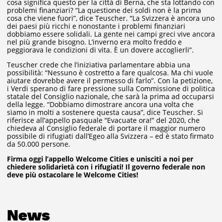
cosa significa questo per la città di Berna, che sta lottando con
problemi finanziari? “La questione dei soldi non è la prima
cosa che viene fuori”, dice Teuscher. “La Svizzera è ancora uno
dei paesi più ricchi e nonostante i problemi finanziari
dobbiamo essere solidali. La gente nei campi greci vive ancora
nel più grande bisogno. L’inverno era molto freddo e
peggiorava le condizioni di vita. È un dovere accoglierli”.
Teuscher crede che l’iniziativa parlamentare abbia una
possibilità: “Nessuno è costretto a fare qualcosa. Ma chi vuole
aiutare dovrebbe avere il permesso di farlo”. Con la petizione,
i Verdi sperano di fare pressione sulla Commissione di politica
statale del Consiglio nazionale, che sarà la prima ad occuparsi
della legge. “Dobbiamo dimostrare ancora una volta che
siamo in molti a sostenere questa causa”, dice Teuscher. Si
riferisce all’appello pasquale “Evacuate ora!” del 2020, che
chiedeva al Consiglio federale di portare il maggior numero
possibile di rifugiati dall’Egeo alla Svizzera – ed è stato firmato
da 50.000 persone.
Firma oggi l’appello Welcome Cities e unisciti a noi per
chiedere solidarietà con i rifugiati! Il governo federale non
deve più ostacolare le Welcome Cities!
News