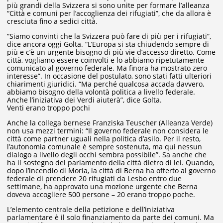
più grandi della Svizzera si sono unite per formare l’alleanza
“Città e comuni per l’accoglienza dei rifugiati”, che da allora è
cresciuta fino a sedici città.
“Siamo convinti che la Svizzera può fare di più per i rifugiati”,
dice ancora oggi Golta. “L’Europa si sta chiudendo sempre di
più e c’è un urgente bisogno di più vie d’accesso diretto. Come
città, vogliamo essere coinvolti e lo abbiamo ripetutamente
comunicato al governo federale. Ma finora ha mostrato zero
interesse”. In occasione del postulato, sono stati fatti ulteriori
chiarimenti giuridici. “Ma perché qualcosa accada davvero,
abbiamo bisogno della volontà politica a livello federale.
Anche l’iniziativa dei Verdi aiuterà”, dice Golta.
Venti erano troppo pochi
Anche la collega bernese Franziska Teuscher (Alleanza Verde)
non usa mezzi termini: “Il governo federale non considera le
città come partner uguali nella politica d’asilo. Per il resto,
l’autonomia comunale è sempre sostenuta, ma qui nessun
dialogo a livello degli occhi sembra possibile”. Sa anche che
ha il sostegno del parlamento della città dietro di lei. Quando,
dopo l’incendio di Moria, la città di Berna ha offerto al governo
federale di prendere 20 rifugiati da Lesbo entro due
settimane, ha approvato una mozione urgente che Berna
doveva accogliere 500 persone – 20 erano troppo poche.
L’elemento centrale della petizione e dell’iniziativa
parlamentare è il solo finanziamento da parte dei comuni. Ma