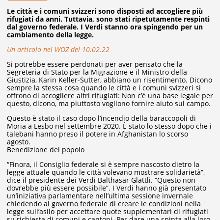
Le città e i comuni svizzeri sono disposti ad accogliere più
rifugiati da anni. Tuttavia, sono stati ripetutamente respinti
dal governo federale. I Verdi stanno ora spingendo per un
cambiamento della legge.
Un articolo nel WOZ del 10.02.22
Si potrebbe essere perdonati per aver pensato che la
Segreteria di Stato per la Migrazione e il Ministro della
Giustizia, Karin Keller-Sutter, abbiano un risentimento. Dicono
sempre la stessa cosa quando le città e i comuni svizzeri si
offrono di accogliere altri rifugiati: Non c’è una base legale per
questo, dicono, ma piuttosto vogliono fornire aiuto sul campo.
Questo è stato il caso dopo l’incendio della baraccopoli di
Moria a Lesbo nel settembre 2020. È stato lo stesso dopo che i
talebani hanno preso il potere in Afghanistan lo scorso
agosto.
Benedizione del popolo
“Finora, il Consiglio federale si è sempre nascosto dietro la
legge attuale quando le città volevano mostrare solidarietà”,
dice il presidente dei Verdi Balthasar Glättli. “Questo non
dovrebbe più essere possibile”. I Verdi hanno già presentato
un’iniziativa parlamentare nell’ultima sessione invernale
chiedendo al governo federale di creare le condizioni nella
legge sull’asilo per accettare quote supplementari di rifugiati
su richiesta di comuni e cantoni. Per dare una spinta alla loro