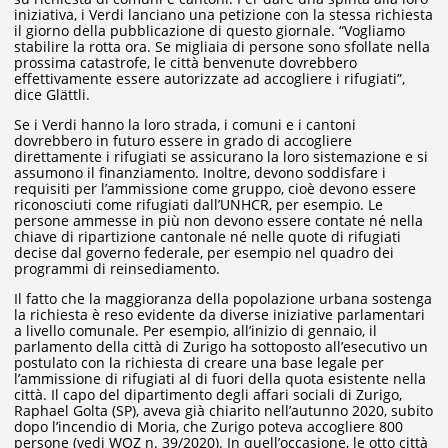
iniziativa, i Verdi lanciano una petizione con la stessa richiesta
il giorno della pubblicazione di questo giornale. “Vogliamo
stabilire la rotta ora. Se migliaia di persone sono sfollate nella
prossima catastrofe, le città benvenute dovrebbero
effettivamente essere autorizzate ad accogliere i rifugiati”,
dice Glättli.
Se i Verdi hanno la loro strada, i comuni e i cantoni
dovrebbero in futuro essere in grado di accogliere
direttamente i rifugiati se assicurano la loro sistemazione e si
assumono il finanziamento. Inoltre, devono soddisfare i
requisiti per l’ammissione come gruppo, cioè devono essere
riconosciuti come rifugiati dall’UNHCR, per esempio. Le
persone ammesse in più non devono essere contate né nella
chiave di ripartizione cantonale né nelle quote di rifugiati
decise dal governo federale, per esempio nel quadro dei
programmi di reinsediamento.
Il fatto che la maggioranza della popolazione urbana sostenga
la richiesta è reso evidente da diverse iniziative parlamentari
a livello comunale. Per esempio, all’inizio di gennaio, il
parlamento della città di Zurigo ha sottoposto all’esecutivo un
postulato con la richiesta di creare una base legale per
l’ammissione di rifugiati al di fuori della quota esistente nella
città. Il capo del dipartimento degli affari sociali di Zurigo,
Raphael Golta (SP), aveva già chiarito nell’autunno 2020, subito
dopo l’incendio di Moria, che Zurigo poteva accogliere 800
persone (vedi WOZ n. 39/2020). In quell’occasione, le otto città