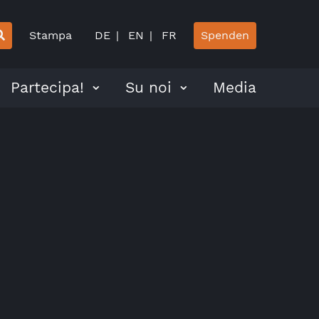
Stampa
DE
EN
FR
Spenden
Partecipa!
Su noi
Media