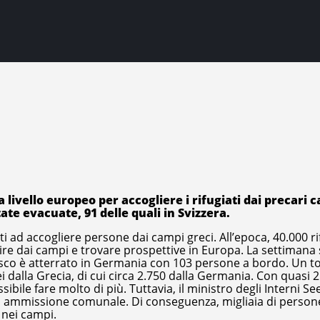
 livello europeo per accogliere i rifugiati dai precari 
ate evacuate, 91 delle quali in Svizzera.
 ad accogliere persone dai campi greci. All’epoca, 40.000 ri
cire dai campi e trovare prospettive in Europa. La settimana
sco è atterrato in Germania con 103 persone a bordo. Un to
 dalla Grecia, di cui circa 2.750 dalla Germania. Con quasi 2
bile fare molto di più. Tuttavia, il ministro degli Interni S
di ammissione comunale. Di conseguenza, migliaia di person
 nei campi.