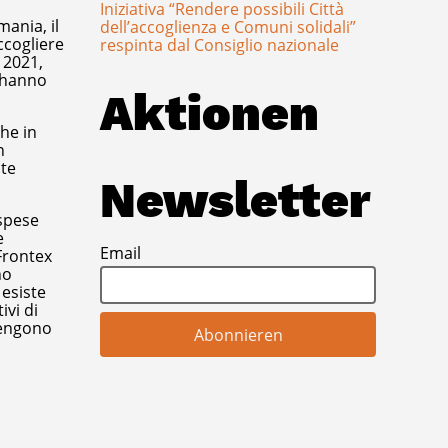
Iniziativa “Rendere possibili Città
ania, il
dell’accoglienza e Comuni solidali”
ccogliere
respinta dal Consiglio nazionale
 2021,
i hanno
Aktionen
che in
n
ste
Newsletter
 spese
e
Email
 Frontex
no
esiste
ivi di
 Tengono