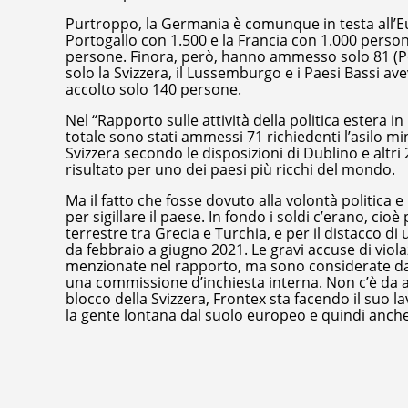
Purtroppo, la Germania è comunque in testa all’E
Portogallo con 1.500 e la Francia con 1.000 pers
persone. Finora, però, hanno ammesso solo 81 (Po
solo la Svizzera, il Lussemburgo e i Paesi Bassi av
accolto solo 140 persone.
Nel “Rapporto sulle attività della politica estera i
totale sono stati ammessi 71 richiedenti l’asilo
Svizzera secondo le disposizioni di Dublino e altr
risultato per uno dei paesi più ricchi del mondo.
Ma il fatto che fosse dovuto alla volontà politica 
per sigillare il paese. In fondo i soldi c’erano, cioè
terrestre tra Grecia e Turchia, e per il distacco di
da febbraio a giugno 2021. Le gravi accuse di viola
menzionate nel rapporto, ma sono considerate dal
una commissione d’inchiesta interna. Non c’è da as
blocco della Svizzera, Frontex sta facendo il suo l
la gente lontana dal suolo europeo e quindi anche 