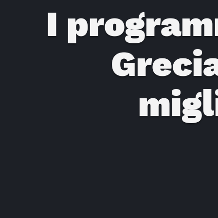
I program
Grecia
migl