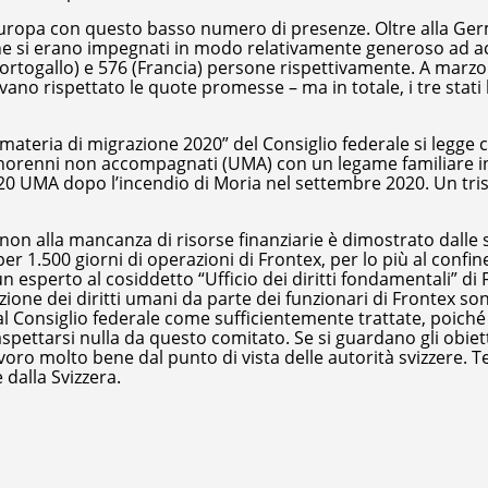
uropa con questo basso numero di presenze. Oltre alla Germ
one si erano impegnati in modo relativamente generoso ad a
rtogallo) e 576 (Francia) persone rispettivamente. A marzo
evano rispettato le quote promesse – ma in totale, i tre stat
n materia di migrazione 2020” del Consiglio federale si legge 
 minorenni non accompagnati (UMA) con un legame familiare i
i 20 UMA dopo l’incendio di Moria nel settembre 2020. Un tri
e non alla mancanza di risorse finanziarie è dimostrato dalle
 per 1.500 giorni di operazioni di Frontex, per lo più al confin
 un esperto al cosiddetto “Ufficio dei diritti fondamentali” di
zione dei diritti umani da parte dei funzionari di Frontex so
 Consiglio federale come sufficientemente trattate, poiché 
pettarsi nulla da questo comitato. Se si guardano gli obiett
avoro molto bene dal punto di vista delle autorità svizzere.
dalla Svizzera.