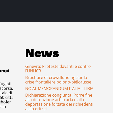
News
Ginevra: Proteste davanti e contro
campi
l’UNHCR
Brochure et crowdfunding sur la
crise frontalière polono-biélorusse
fugiati
 scorsa,
NO AL MEMORANDUM ITALIA – LIBIA
tale di
Dichiarazione congiunta: Porre fine
50 città
alla detenzione arbitraria e alla
eehofer
deportazione forzata dei richiedenti
e in
asilo eritrei