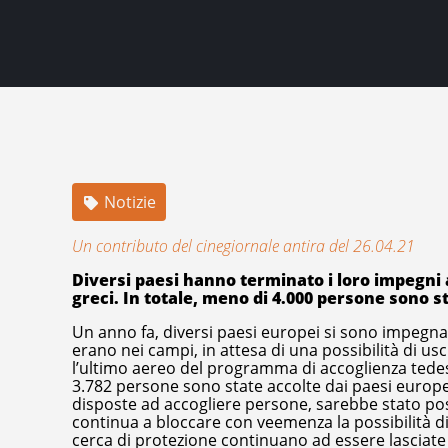
Notizie
Un contributo del cinegiornale antira del 26.04.21
Diversi paesi hanno terminato i loro impegni a
greci. In totale, meno di 4.000 persone sono st
Un anno fa, diversi paesi europei si sono impegnati
erano nei campi, in attesa di una possibilità di us
l’ultimo aereo del programma di accoglienza tede
3.782 persone sono state accolte dai paesi europei
disposte ad accogliere persone, sarebbe stato possi
continua a bloccare con veemenza la possibilità 
cerca di protezione continuano ad essere lasciate