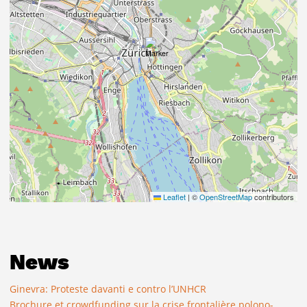
Leaflet
|
©
OpenStreetMap
contributors
News
Ginevra: Proteste davanti e contro l’UNHCR
Brochure et crowdfunding sur la crise frontalière polono-