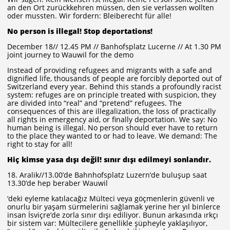
an den Ort zurückkehren müssen, den sie verlassen wollten
oder mussten. Wir fordern: Bleiberecht für alle!
No person is illegal! Stop deportations!
December 18// 12.45 PM // Banhofsplatz Lucerne // At 1.30 PM
joint journey to Wauwil for the demo
Instead of providing refugees and migrants with a safe and
dignified life, thousands of people are forcibly deported out of
Switzerland every year. Behind this stands a profoundly racist
system: refuges are on principle treated with suspicion, they
are divided into “real” and “pretend” refugees. The
consequences of this are illegalization, the loss of practically
all rights in emergency aid, or finally deportation. We say: No
human being is illegal. No person should ever have to return
to the place they wanted to or had to leave. We demand: The
right to stay for all!
Hiç kimse yasa dışı değil! sınır dışı edilmeyi sonlandır.
18. Aralik//13.00’de Bahnhofsplatz Luzern’de buluşup saat
13.30’de hep beraber Wauwil
‘deki eyleme katılacağız Mülteci veya göçmenlerin güvenli ve
onurlu bir yaşam sürmelerini sağlamak yerine her yıl binlerce
insan İsviçre’de zorla sınır dışı ediliyor. Bunun arkasında ırkçı
bir sistem var: Mültecilere genellikle şüpheyle yaklaşılıyor,