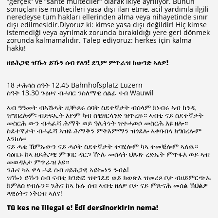
“gerçek” ve “sahte mülteciler” olarak ikiye ayrılıyor. Bunun
sonuçları ise mültecileri yasa dışı ilan etme, acil yardımla ilgili
neredeyse tüm hakları ellerinden alma veya nihayetinde sınır
dışı edilmesidir.Diyoruz ki: kimse yasa dışı değildir! Hiç kimse
istemediği veya ayrılmak zorunda bırakıldığı yere geri dönmek
zorunda kalmamalıdır. Talep ediyoruz: herkes için kalma
hakkı!
ዘይሕጋዊ ዝዀነ ይኹን ሰብ የለን! ደጊም ምጥራዝ ክውገድ ኣለዎ!
18 ታሕሳስ ሰዓት 12.45 Bahnhofsplatz Luzern
ሰዓት 13.30 ጉዕዞና ብሓባር ንሰለማዊ ሰልፊ ናብ Wauwil
ኣብ ዓዓመት ብኣሽሓት ዚቝጸሩ ሰባት ስደተኛታት ብሰላም ክነብሩ ኣብ ክንዲ
ዝግበረሎም፡ ብድፍኢት እዮም ካብ ስዊዘርላንድ ዝጥረዙ። ኣብቲ ናይ ስደተኛታት
መስርሕ ውን ብሓፈሻ ሕማቅ ወይ ዓሌትነት ዝተሓወሶ መስርሕ እዩ ዘሎ።
ስደተኛታት ብሓፈሻ ኣዝዩ ሕማቅን ምትእምማን ዝጎደሎ ኣቀባብላ ክግበረሎም
እንከሎ፡
ናይ ሓቂ ኸምኡውን ናይ ሓሶት ስደተኛታት ተባሂሎም ካኣ ተመቒሎም ኣለዉ።
ሳዕቤኑ ከኣ ዘይሕጋዊ ምግባር ዳርጋ ዅሉ መሰላት ህጹጽ ረድኤት ምጥፋእ ወይ ኣብ
መወዳእታ ምጥራዝ እዩ።
ንሕና ካኣ ዋላ ሓደ ሰብ ዘይሕጋዊ ኣይኰነን ንብል!
ዝዀነ ይኹን ሰብ ናብቲ ክገድፎ ዝተገደደ ወይ ክወጽእ ዝመረጾ ቦታ ብዘይምርጭኡ
ክምለስ የብሉን። ንሕና ከኣ ኩሉ ሰብ ኣብቲ ዘለዎ ቦታ ናይ ምጽናሕ መሰል ኽህልዎ
ጻዊዕትና ነቅርብ ኣለና!
Tû kes ne îllegal e! Êdî dersînorkirin nema!