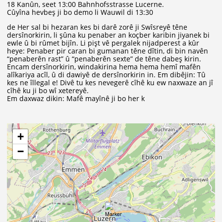
18 Kanûn, seet 13:00 Bahnhofsstrasse Lucerne.
Cûyîna hevbeş ji bo demo li Wauwil di 13:30
de Her sal bi hezaran kes bi darê zorê ji Swîsreyê têne
dersînorkirin, li şûna ku penaber an koçber karibin jiyanek bi
ewle û bi rûmet bijîn. Li pişt vê pergalek nijadperest a kûr
heye: Penaber pir caran bi gumanan têne dîtin, di bin navên
“penaberên rast” û “penaberên sexte” de têne dabeş kirin.
Encam dersînorkirin, windakirina hema hema hemî mafên
alîkariya acîl, û di dawiyê de dersînorkirin in. Em dibêjin: Tû
kes ne îllegal e! Divê tu kes nevegerê cîhê ku ew naxwaze an jî
cîhê ku ji bo wî xetereyê.
Em daxwaz dikin: Mafê mayînê ji bo her k
+
−