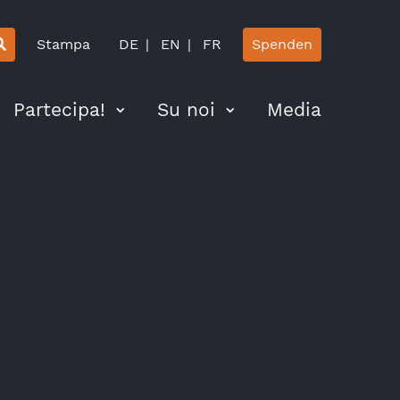
Stampa
DE
EN
FR
Spenden
Partecipa!
Su noi
Media