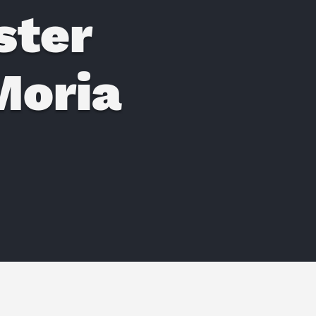
ster
oria