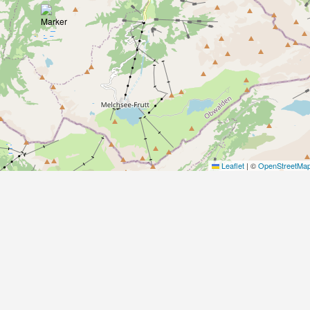
Leaflet
|
©
OpenStreetMa