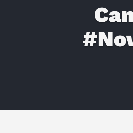
Cam
#No