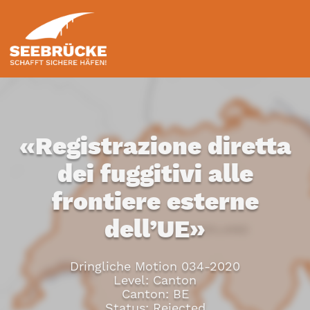
«Registrazione diretta
dei fuggitivi alle
frontiere esterne
dell’UE»
Dringliche Motion 034-2020
Level: Canton
Canton: BE
Status: Rejected