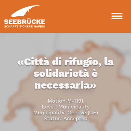
«Città di rifugio, la
solidarietà è
necessaria»
Motion M-1191
Level: Municipality
Municipality: Genève (GE)
Status: Accepted