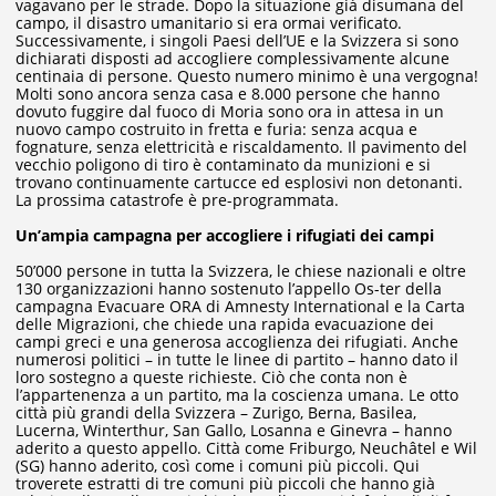
vagavano per le strade. Dopo la situazione già disumana del
campo, il disastro umanitario si era ormai verificato.
Successivamente, i singoli Paesi dell’UE e la Svizzera si sono
dichiarati disposti ad accogliere complessivamente alcune
centinaia di persone. Questo numero minimo è una vergogna!
Molti sono ancora senza casa e 8.000 persone che hanno
dovuto fuggire dal fuoco di Moria sono ora in attesa in un
nuovo campo costruito in fretta e furia: senza acqua e
fognature, senza elettricità e riscaldamento. Il pavimento del
vecchio poligono di tiro è contaminato da munizioni e si
trovano continuamente cartucce ed esplosivi non detonanti.
La prossima catastrofe è pre-programmata.
Un’ampia campagna per accogliere i rifugiati dei campi
50’000 persone in tutta la Svizzera, le chiese nazionali e oltre
130 organizzazioni hanno sostenuto l’appello Os-ter della
campagna Evacuare ORA di Amnesty International e la Carta
delle Migrazioni, che chiede una rapida evacuazione dei
campi greci e una generosa accoglienza dei rifugiati. Anche
numerosi politici – in tutte le linee di partito – hanno dato il
loro sostegno a queste richieste. Ciò che conta non è
l’appartenenza a un partito, ma la coscienza umana. Le otto
città più grandi della Svizzera – Zurigo, Berna, Basilea,
Lucerna, Winterthur, San Gallo, Losanna e Ginevra – hanno
aderito a questo appello. Città come Friburgo, Neuchâtel e Wil
(SG) hanno aderito, così come i comuni più piccoli. Qui
troverete estratti di tre comuni più piccoli che hanno già