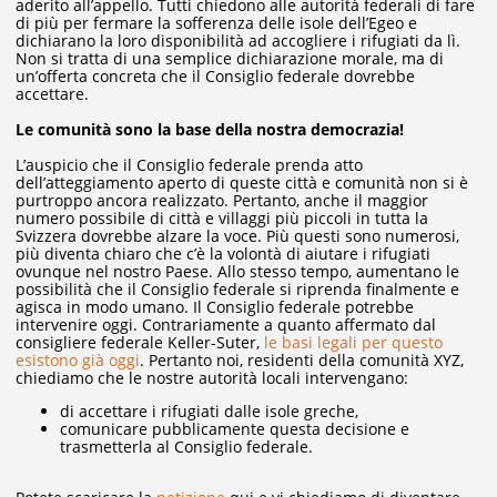
aderito all’appello. Tutti chiedono alle autorità federali di fare
di più per fermare la sofferenza delle isole dell’Egeo e
dichiarano la loro disponibilità ad accogliere i rifugiati da lì.
Non si tratta di una semplice dichiarazione morale, ma di
un’offerta concreta che il Consiglio federale dovrebbe
accettare.
Le comunità sono la base della nostra democrazia!
L’auspicio che il Consiglio federale prenda atto
dell’atteggiamento aperto di queste città e comunità non si è
purtroppo ancora realizzato. Pertanto, anche il maggior
numero possibile di città e villaggi più piccoli in tutta la
Svizzera dovrebbe alzare la voce. Più questi sono numerosi,
più diventa chiaro che c’è la volontà di aiutare i rifugiati
ovunque nel nostro Paese. Allo stesso tempo, aumentano le
possibilità che il Consiglio federale si riprenda finalmente e
agisca in modo umano. Il Consiglio federale potrebbe
intervenire oggi. Contrariamente a quanto affermato dal
consigliere federale Keller-Suter,
le basi legali per questo
esistono già oggi
. Pertanto noi, residenti della comunità XYZ,
chiediamo che le nostre autorità locali intervengano:
di accettare i rifugiati dalle isole greche,
comunicare pubblicamente questa decisione e
trasmetterla al Consiglio federale.