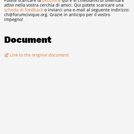
Potete scaricare la
petizione
qui e vi chiediamo di diventare
attivi nella vostra cerchia di amici. Qui potete scaricare una
scheda di feedback
o inviarci una e-mail al seguente indirizzo:
ch@forumcivique.org. Grazie in anticipo per il vostro
impegno!
Document
Link to the original document