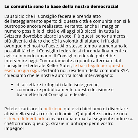
Le comunità sono la base della nostra democrazia!
L’auspicio che il Consiglio federale prenda atto
dell’atteggiamento aperto di queste città e comunità non si è
purtroppo ancora realizzato. Pertanto, anche il maggior
numero possibile di città e villaggi più piccoli in tutta la
Svizzera dovrebbe alzare la voce. Più questi sono numerosi,
più diventa chiaro che c’è la volontà di aiutare i rifugiati
ovunque nel nostro Paese. Allo stesso tempo, aumentano le
possibilità che il Consiglio federale si riprenda finalmente e
agisca in modo umano. Il Consiglio federale potrebbe
intervenire oggi. Contrariamente a quanto affermato dal
consigliere federale Keller-Suter,
le basi legali per questo
esistono già oggi
. Pertanto noi, residenti della comunità XYZ,
chiediamo che le nostre autorità locali intervengano:
di accettare i rifugiati dalle isole greche,
comunicare pubblicamente questa decisione e
trasmetterla al Consiglio federale.
Potete scaricare la
petizione
qui e vi chiediamo di diventare
attivi nella vostra cerchia di amici. Qui potete scaricare una
scheda di feedback
o inviarci una e-mail al seguente indirizzo:
ch@forumcivique.org. Grazie in anticipo per il vostro
impegno!