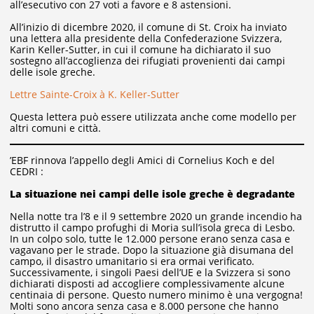
all’esecutivo con 27 voti a favore e 8 astensioni.
All’inizio di dicembre 2020, il comune di St. Croix ha inviato
una lettera alla presidente della Confederazione Svizzera,
Karin Keller-Sutter, in cui il comune ha dichiarato il suo
sostegno all’accoglienza dei rifugiati provenienti dai campi
delle isole greche.
Lettre Sainte-Croix à K. Keller-Sutter
Questa lettera può essere utilizzata anche come modello per
altri comuni e città.
’EBF rinnova l’appello degli Amici di Cornelius Koch e del
CEDRI :
La situazione nei campi delle isole greche è degradante
Nella notte tra l’8 e il 9 settembre 2020 un grande incendio ha
distrutto il campo profughi di Moria sull’isola greca di Lesbo.
In un colpo solo, tutte le 12.000 persone erano senza casa e
vagavano per le strade. Dopo la situazione già disumana del
campo, il disastro umanitario si era ormai verificato.
Successivamente, i singoli Paesi dell’UE e la Svizzera si sono
dichiarati disposti ad accogliere complessivamente alcune
centinaia di persone. Questo numero minimo è una vergogna!
Molti sono ancora senza casa e 8.000 persone che hanno