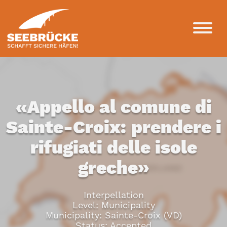
«Appello al comune di
Sainte-Croix: prendere i
rifugiati delle isole
greche»
Interpellation
Level: Municipality
Municipality: Sainte-Croix (VD)
Status: Accepted