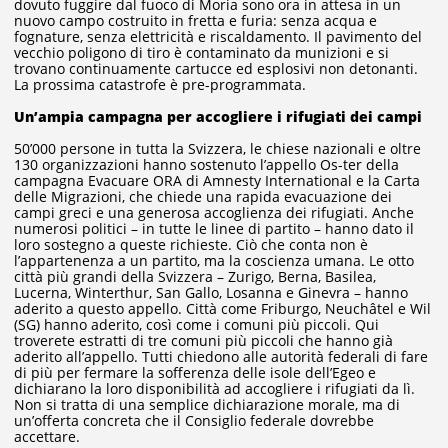
dovuto fuggire dal fuoco di Moria sono ora in attesa in un
nuovo campo costruito in fretta e furia: senza acqua e
fognature, senza elettricità e riscaldamento. Il pavimento del
vecchio poligono di tiro è contaminato da munizioni e si
trovano continuamente cartucce ed esplosivi non detonanti.
La prossima catastrofe è pre-programmata.
Un’ampia campagna per accogliere i rifugiati dei campi
50’000 persone in tutta la Svizzera, le chiese nazionali e oltre
130 organizzazioni hanno sostenuto l’appello Os-ter della
campagna Evacuare ORA di Amnesty International e la Carta
delle Migrazioni, che chiede una rapida evacuazione dei
campi greci e una generosa accoglienza dei rifugiati. Anche
numerosi politici – in tutte le linee di partito – hanno dato il
loro sostegno a queste richieste. Ciò che conta non è
l’appartenenza a un partito, ma la coscienza umana. Le otto
città più grandi della Svizzera – Zurigo, Berna, Basilea,
Lucerna, Winterthur, San Gallo, Losanna e Ginevra – hanno
aderito a questo appello. Città come Friburgo, Neuchâtel e Wil
(SG) hanno aderito, così come i comuni più piccoli. Qui
troverete estratti di tre comuni più piccoli che hanno già
aderito all’appello. Tutti chiedono alle autorità federali di fare
di più per fermare la sofferenza delle isole dell’Egeo e
dichiarano la loro disponibilità ad accogliere i rifugiati da lì.
Non si tratta di una semplice dichiarazione morale, ma di
un’offerta concreta che il Consiglio federale dovrebbe
accettare.