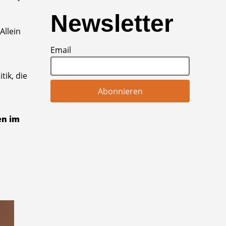
Newsletter
Allein
Email
tik, die
en im