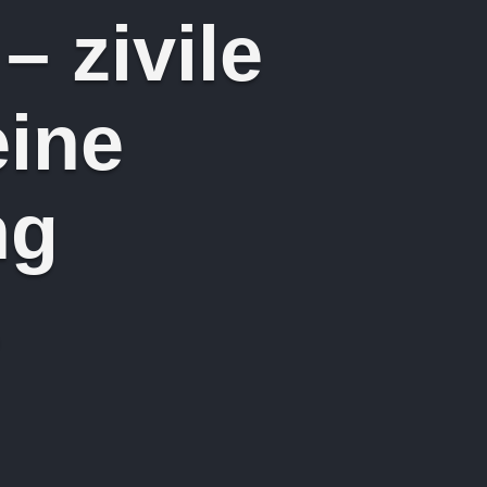
 zivile
eine
ng