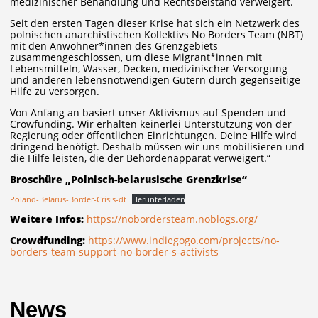
medizinischer Behandlung und Rechtsbeistand verweigert.
Seit den ersten Tagen dieser Krise hat sich ein Netzwerk des
polnischen anarchistischen Kollektivs No Borders Team (NBT)
mit den Anwohner*innen des Grenzgebiets
zusammengeschlossen, um diese Migrant*innen mit
Lebensmitteln, Wasser, Decken, medizinischer Versorgung
und anderen lebensnotwendigen Gütern durch gegenseitige
Hilfe zu versorgen.
Von Anfang an basiert unser Aktivismus auf Spenden und
Crowfunding. Wir erhalten keinerlei Unterstützung von der
Regierung oder öffentlichen Einrichtungen. Deine Hilfe wird
dringend benötigt. Deshalb müssen wir uns mobilisieren und
die Hilfe leisten, die der Behördenapparat verweigert.“
Broschüre „Polnisch-belarusische Grenzkrise“
Poland-Belarus-Border-Crisis-dt
Herunterladen
Weitere Infos:
https://nobordersteam.noblogs.org/
Crowdfunding:
https://www.indiegogo.com/projects/no-
borders-team-support-no-border-s-activists
News