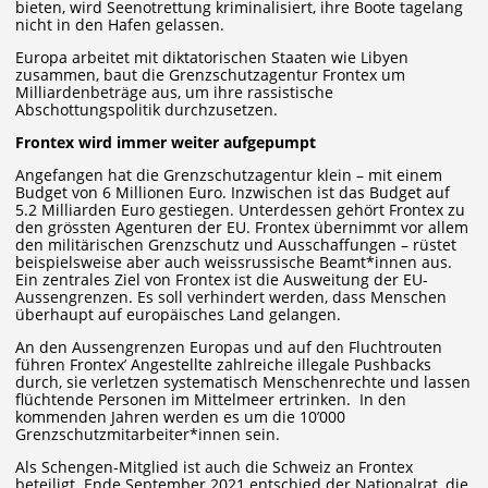
bieten, wird Seenotrettung kriminalisiert, ihre Boote tagelang
nicht in den Hafen gelassen.
Europa arbeitet mit diktatorischen Staaten wie Libyen
zusammen, baut die Grenzschutzagentur Frontex um
Milliardenbeträge aus, um ihre rassistische
Abschottungspolitik durchzusetzen.
Frontex wird immer weiter aufgepumpt
Angefangen hat die Grenzschutzagentur klein – mit einem
Budget von 6 Millionen Euro. Inzwischen ist das Budget auf
5.2 Milliarden Euro gestiegen. Unterdessen gehört Frontex zu
den grössten Agenturen der EU. Frontex übernimmt vor allem
den militärischen Grenzschutz und Ausschaffungen – rüstet
beispielsweise aber auch weissrussische Beamt*innen aus.
Ein zentrales Ziel von Frontex ist die Ausweitung der EU-
Aussengrenzen. Es soll verhindert werden, dass Menschen
überhaupt auf europäisches Land gelangen.
An den Aussengrenzen Europas und auf den Fluchtrouten
führen Frontex’ Angestellte zahlreiche illegale Pushbacks
durch, sie verletzen systematisch Menschenrechte und lassen
flüchtende Personen im Mittelmeer ertrinken. In den
kommenden Jahren werden es um die 10’000
Grenzschutzmitarbeiter*innen sein.
Als Schengen-Mitglied ist auch die Schweiz an Frontex
beteiligt. Ende September 2021 entschied der Nationalrat, die