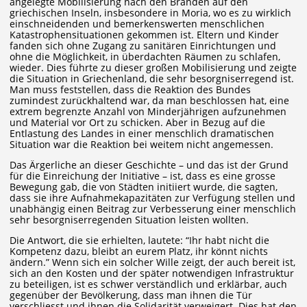
angelegte Mobilisierung nach den Bränden auf den
griechischen Inseln, insbesondere in Moria, wo es zu wirklich
einschneidenden und bemerkenswerten menschlichen
Katastrophensituationen gekommen ist. Eltern und Kinder
fanden sich ohne Zugang zu sanitären Einrichtungen und
ohne die Möglichkeit, in überdachten Räumen zu schlafen,
wieder. Dies führte zu dieser großen Mobilisierung und zeigte
die Situation in Griechenland, die sehr besorgniserregend ist.
Man muss feststellen, dass die Reaktion des Bundes
zumindest zurückhaltend war, da man beschlossen hat, eine
extrem begrenzte Anzahl von Minderjährigen aufzunehmen
und Material vor Ort zu schicken. Aber in Bezug auf die
Entlastung des Landes in einer menschlich dramatischen
Situation war die Reaktion bei weitem nicht angemessen.
Das Ärgerliche an dieser Geschichte – und das ist der Grund
für die Einreichung der Initiative – ist, dass es eine grosse
Bewegung gab, die von Städten initiiert wurde, die sagten,
dass sie ihre Aufnahmekapazitäten zur Verfügung stellen und
unabhängig einen Beitrag zur Verbesserung einer menschlich
sehr besorgniserregenden Situation leisten wollten.
Die Antwort, die sie erhielten, lautete: “Ihr habt nicht die
Kompetenz dazu, bleibt an eurem Platz, ihr könnt nichts
ändern.” Wenn sich ein solcher Wille zeigt, der auch bereit ist,
sich an den Kosten und der später notwendigen Infrastruktur
zu beteiligen, ist es schwer verständlich und erklärbar, auch
gegenüber der Bevölkerung, dass man ihnen die Tür
verschliesst und ihnen die Solidarität verweigert. Dies hat den