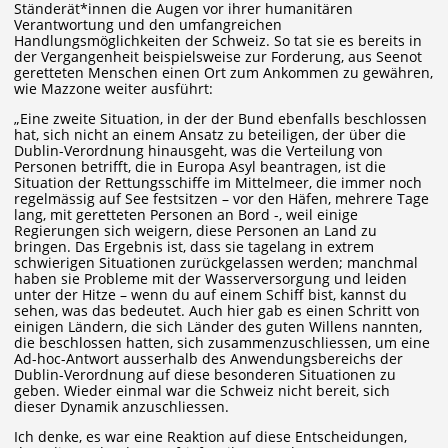
Ständerät*innen die Augen vor ihrer humanitären
Verantwortung und den umfangreichen
Handlungsmöglichkeiten der Schweiz. So tat sie es bereits in
der Vergangenheit beispielsweise zur Forderung, aus Seenot
geretteten Menschen einen Ort zum Ankommen zu gewähren,
wie Mazzone weiter ausführt:
„Eine zweite Situation, in der der Bund ebenfalls beschlossen
hat, sich nicht an einem Ansatz zu beteiligen, der über die
Dublin-Verordnung hinausgeht, was die Verteilung von
Personen betrifft, die in Europa Asyl beantragen, ist die
Situation der Rettungsschiffe im Mittelmeer, die immer noch
regelmässig auf See festsitzen – vor den Häfen, mehrere Tage
lang, mit geretteten Personen an Bord -, weil einige
Regierungen sich weigern, diese Personen an Land zu
bringen. Das Ergebnis ist, dass sie tagelang in extrem
schwierigen Situationen zurückgelassen werden; manchmal
haben sie Probleme mit der Wasserversorgung und leiden
unter der Hitze – wenn du auf einem Schiff bist, kannst du
sehen, was das bedeutet. Auch hier gab es einen Schritt von
einigen Ländern, die sich Länder des guten Willens nannten,
die beschlossen hatten, sich zusammenzuschliessen, um eine
Ad-hoc-Antwort ausserhalb des Anwendungsbereichs der
Dublin-Verordnung auf diese besonderen Situationen zu
geben. Wieder einmal war die Schweiz nicht bereit, sich
dieser Dynamik anzuschliessen.
Ich denke, es war eine Reaktion auf diese Entscheidungen,