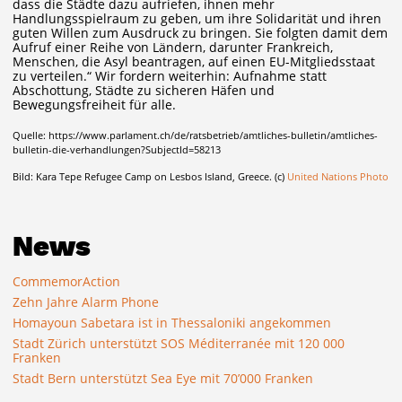
dass die Städte dazu aufriefen, ihnen mehr
Handlungsspielraum zu geben, um ihre Solidarität und ihren
guten Willen zum Ausdruck zu bringen. Sie folgten damit dem
Aufruf einer Reihe von Ländern, darunter Frankreich,
Menschen, die Asyl beantragen, auf einen EU-Mitgliedsstaat
zu verteilen.“ Wir fordern weiterhin: Aufnahme statt
Abschottung, Städte zu sicheren Häfen und
Bewegungsfreiheit für alle.
Quelle: https://www.parlament.ch/de/ratsbetrieb/amtliches-bulletin/amtliches-
bulletin-die-verhandlungen?SubjectId=58213
Bild: Kara Tepe Refugee Camp on Lesbos Island, Greece. (c)
United Nations Photo
News
CommemorAction
Zehn Jahre Alarm Phone
Homayoun Sabetara ist in Thessaloniki angekommen
Stadt Zürich unterstützt SOS Méditerranée mit 120 000
Franken
Stadt Bern unterstützt Sea Eye mit 70’000 Franken