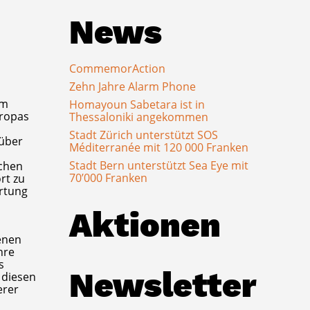
News
CommemorAction
Zehn Jahre Alarm Phone
am
Homayoun Sabetara ist in
uropas
Thessaloniki angekommen
Stadt Zürich unterstützt SOS
 über
Méditerranée mit 120 000 Franken
Stadt Bern unterstützt Sea Eye mit
schen
70’000 Franken
rt zu
ortung
Aktionen
enen
hre
s
Newsletter
 diesen
erer