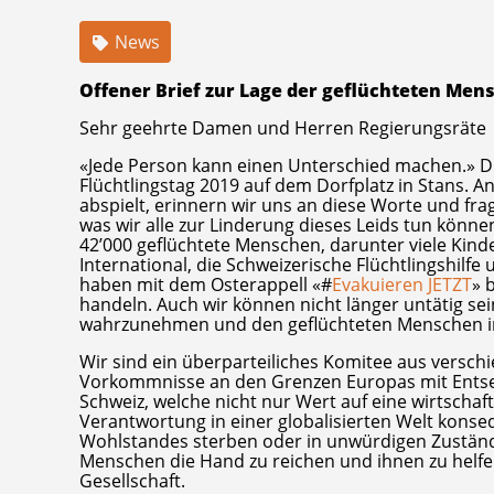
News
Offener Brief zur Lage der geflüchteten Men
Sehr geehrte Damen und Herren Regierungsräte
«Jede Person kann einen Unterschied machen.» Die
Flüchtlingstag 2019 auf dem Dorfplatz in Stans. 
abspielt, erinnern wir uns an diese Worte und fra
was wir alle zur Linderung dieses Leids tun könne
42’000 geflüchtete Menschen, darunter viele Kind
International, die Schweizerische Flüchtlingshil
haben mit dem Osterappell «#
Evakuieren JETZT
» 
handeln. Auch wir können nicht länger untätig se
wahrzunehmen und den geflüchteten Menschen in
Wir sind ein überparteiliches Komitee aus versch
Vorkommnisse an den Grenzen Europas mit Entsetz
Schweiz, welche nicht nur Wert auf eine wirtschaf
Verantwortung in einer globalisierten Welt ko
Wohlstandes sterben oder in unwürdigen Zuständen
Menschen die Hand zu reichen und ihnen zu helfe
Gesellschaft.