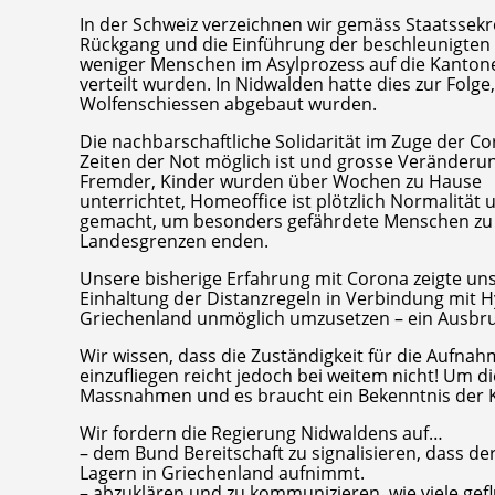
In der Schweiz verzeichnen wir gemäss Staatssekret
Rückgang und die Einführung der beschleunigten A
weniger Menschen im Asylprozess auf die Kanton
verteilt wurden. In Nidwalden hatte dies zur Folg
Wolfenschiessen abgebaut wurden.
Die nachbarschaftliche Solidarität im Zuge der Co
Zeiten der Not möglich ist und grosse Veränderu
Fremder, Kinder wurden über Wochen zu Hause
unterrichtet, Homeoffice ist plötzlich Normalitä
gemacht, um besonders gefährdete Menschen zu sc
Landesgrenzen enden.
Unsere bisherige Erfahrung mit Corona zeigte un
Einhaltung der Distanzregeln in Verbindung mit H
Griechenland unmöglich umzusetzen – ein Ausbruch
Wir wissen, dass die Zuständigkeit für die Aufna
einzufliegen reicht jedoch bei weitem nicht! Um
Massnahmen und es braucht ein Bekenntnis der 
Wir fordern die Regierung Nidwaldens auf…
– dem Bund Bereitschaft zu signalisieren, dass d
Lagern in Griechenland aufnimmt.
– abzuklären und zu kommunizieren, wie viele g