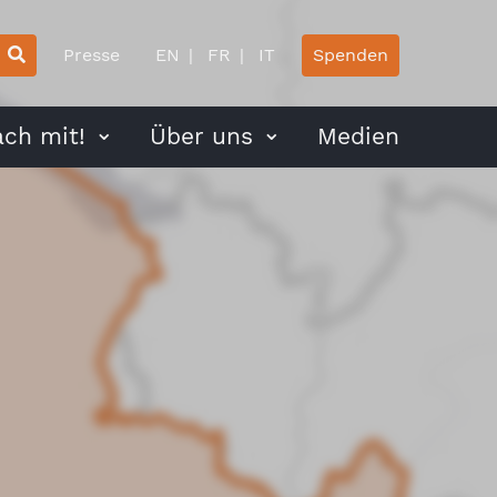
Presse
EN
FR
IT
Spenden
ch mit!
Über uns
Medien