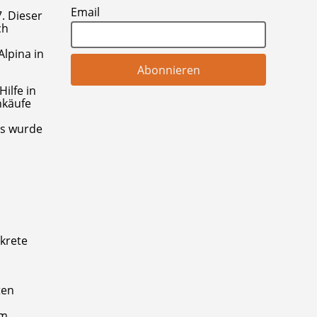
Email
7. Dieser
ch
Alpina in
ilfe in
nkäufe
as wurde
krete
ten
im