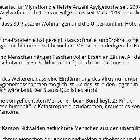
ariat für Migration die tiefste Anzahl Asylgesuche seit 200
sylverfahren hatten zur Folge, dass seit März 2019 erhebli
e
e, dass 30 Plätze in Wohnungen und die Unterkunft im Hotel 
rona-Pandemie hat gezeigt, dass schnelle, unbürokratische H
ngen nicht immer Zeit brauchen: Menschen erledigen die Ei
t und Menschen hängen Taschen voller Essen an Zäune. All d
hützen. Diese Solidarität darf jedoch nicht an unseren
s des Weiteren, dass eine Eindämmung des Virus nur unter
ygienemassnahmen möglich ist. Beides ist in den Lagern in
 wäre fatal. Der Status Quo ist es auch!
hme von geflüchteten Menschen beim Bund liegt. 23 Kinder
 diese humanitäre Katastrophe einzudämmen, braucht es kon
Kantone.
er Kanton Nidwalden geflüchtete Menschen aus den überfüll
eflüchtete Menschen der Kanton Nidwalden aufnehmen und 