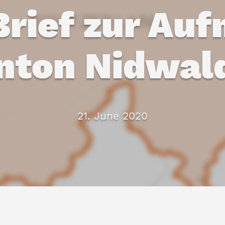
Brief zur Au
nton Nidwal
21. June 2020