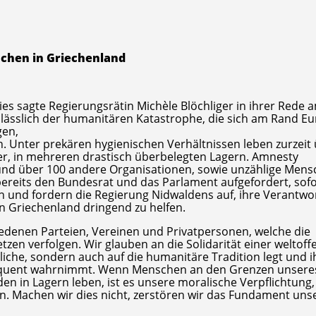
schen in Griechenland
s sagte Regierungsrätin Michèle Blöchliger in ihrer Rede 
Anlässlich der humanitären Katastrophe, die sich am Rand E
gen,
n. Unter prekären hygienischen Verhältnissen leben zurzeit
er, in mehreren drastisch überbelegten Lagern. Amnesty
fe und über 100 andere Organisationen, sowie unzählige Men
bereits den Bundesrat und das Parlament aufgefordert, sofo
in und fordern die Regierung Nidwaldens auf, ihre Verantw
 Griechenland dringend zu helfen.
iedenen Parteien, Vereinen und Privatpersonen, welche die
en verfolgen. Wir glauben an die Solidarität einer weltoff
tliche, sondern auch auf die humanitäre Tradition legt und i
nsequent wahrnimmt. Wenn Menschen an den Grenzen unsere
 in Lagern leben, ist es unsere moralische Verpflichtung,
n. Machen wir dies nicht, zerstören wir das Fundament uns