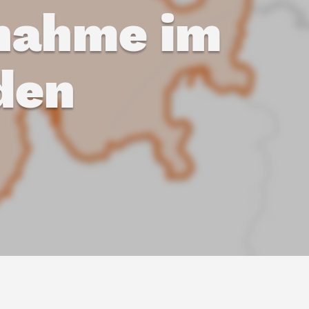
fnahme im
den