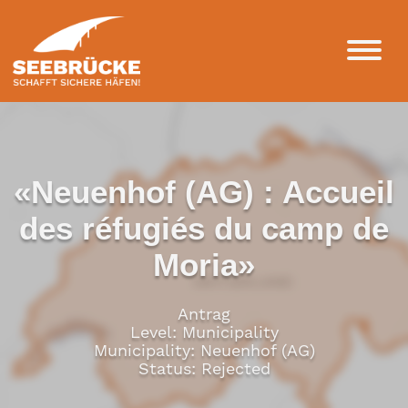
«Neuenhof (AG) : Accueil
des réfugiés du camp de
Moria»
Antrag
Level: Municipality
Municipality: Neuenhof (AG)
Status: Rejected