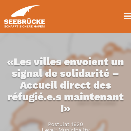
«Les villes envoient un
signal de solidarité –
Accueil direct des
réfugié.e.s maintenant
!»
Postulat 1620
Level: Municipality