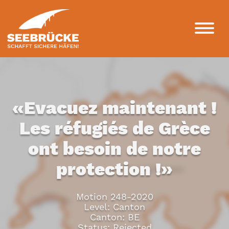
«Evacuez maintenant !
Les réfugiés de Grèce
ont besoin de notre
protection !»
Motion 248-2020
Level: Canton
Canton: BE
Status: Rejected