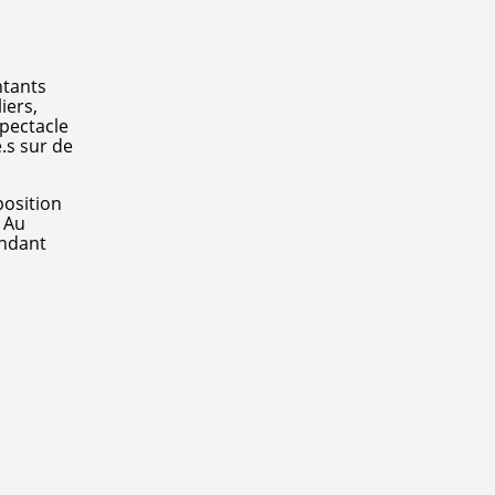
ntants
iers,
spectacle
.s sur de
position
. Au
endant