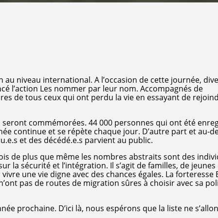
in au niveau international. A l’occasion de cette journée, div
t lancé l’action Les nommer par leur nom. Accompagnés de
res de tous ceux qui ont perdu la vie en essayant de rejoin
s seront commémorées. 44 000 personnes qui ont été enreg
ée continue et se répète chaque jour. D’autre part et au-de
.e.s et des décédé.e.s parvient au public.
fois de plus que même les nombres abstraits sont des indivi
 la sécurité et l’intégration. Il s’agit de familles, de jeunes
 vivre une vie digne avec des chances égales. La forteresse
n’ont pas de routes de migration sûres à choisir avec sa pol
née prochaine. D’ici là, nous espérons que la liste ne s’allo