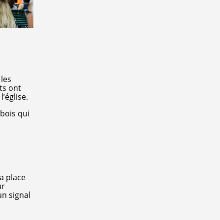
 les
ts ont
’église.
bois qui
a place
ur
un signal