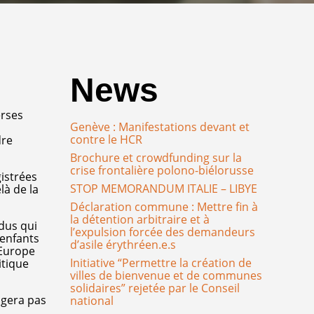
News
erses
Genève : Manifestations devant et
contre le HCR
dre
Brochure et crowdfunding sur la
crise frontalière polono-biélorusse
istrées
STOP MEMORANDUM ITALIE – LIBYE
là de la
Déclaration commune : Mettre fin à
la détention arbitraire et à
dus qui
l’expulsion forcée des demandeurs
 enfants
d’asile érythréen.e.s
 Europe
Initiative “Permettre la création de
itique
villes de bienvenue et de communes
solidaires” rejetée par le Conseil
ngera pas
national