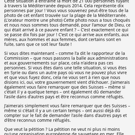
Cette situation a entraîné la mort de 21 000 personnes fuyant
à travers la Méditerranée depuis 2014. Cela représente dix
personnes par jour ! Vous vous souvenez peut-être tous de la
photo de cet enfant trouvée sur la plage de la Méditerranée.
(L’orateur montre une photo) Cette photo nous a tous choqués
et nous nous sommes tous demandé, pour l’amour de Dieu, ce
qui était arrivé à ce pauvre enfant ? – C’est exactement ce qui
se passe dix fois par jour ! C’est ce qui arrive aux enfants, aux
mères, aux hommes et aux femmes, dont certains sont en
fuite, sans que ce soit leur faute !
Si vous dites maintenant – comme l’a dit le rapporteur de la
Commission – que nous passons la balle aux administrations
et aux gouvernements sur place, cela n’aidera pas ces
personnes. Si vous êtes dans une telle situation, si vous êtes
en Syrie ou dans un autre pays où vous ne pouvez plus vivre
et que vous fuyez donc, cela ne vous sert à rien que nous
disions ici, oui, votre gouvernement vient d’échouer. J’aimerais
également vous faire remarquer que des Suisses – même si
c’était il y a quelque temps – ont également dû demander
l’asile dans d’autres pays et être reconnus comme réfugiés.
J’aimerais simplement vous faire remarquer que des Suisses –
même si c’était il y a un certain temps – ont aussi déjà dû
compter sur le fait de demander l’asile dans d’autres pays et
d’être reconnus comme réfugiés.
Que veut la pétition ? La pétition ne veut ni plus ni moins
qu’une organisation européenne de sauvetage en mer. Elle