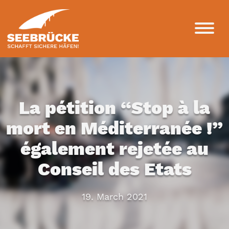
La pétition “Stop à la
mort en Méditerranée !”
également rejetée au
Conseil des Etats
19. March 2021