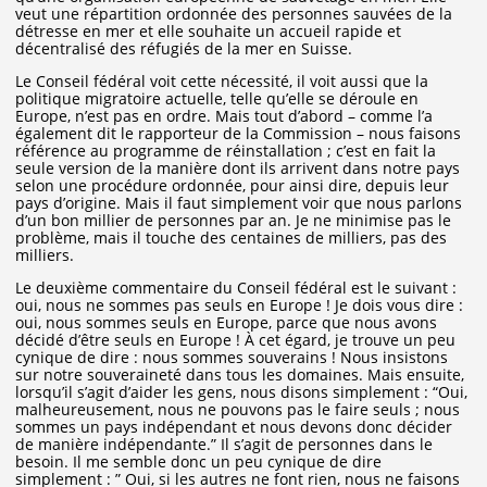
veut une répartition ordonnée des personnes sauvées de la
détresse en mer et elle souhaite un accueil rapide et
décentralisé des réfugiés de la mer en Suisse.
Le Conseil fédéral voit cette nécessité, il voit aussi que la
politique migratoire actuelle, telle qu’elle se déroule en
Europe, n’est pas en ordre. Mais tout d’abord – comme l’a
également dit le rapporteur de la Commission – nous faisons
référence au programme de réinstallation ; c’est en fait la
seule version de la manière dont ils arrivent dans notre pays
selon une procédure ordonnée, pour ainsi dire, depuis leur
pays d’origine. Mais il faut simplement voir que nous parlons
d’un bon millier de personnes par an. Je ne minimise pas le
problème, mais il touche des centaines de milliers, pas des
milliers.
Le deuxième commentaire du Conseil fédéral est le suivant :
oui, nous ne sommes pas seuls en Europe ! Je dois vous dire :
oui, nous sommes seuls en Europe, parce que nous avons
décidé d’être seuls en Europe ! À cet égard, je trouve un peu
cynique de dire : nous sommes souverains ! Nous insistons
sur notre souveraineté dans tous les domaines. Mais ensuite,
lorsqu’il s’agit d’aider les gens, nous disons simplement : “Oui,
malheureusement, nous ne pouvons pas le faire seuls ; nous
sommes un pays indépendant et nous devons donc décider
de manière indépendante.” Il s’agit de personnes dans le
besoin. Il me semble donc un peu cynique de dire
simplement : ” Oui, si les autres ne font rien, nous ne faisons