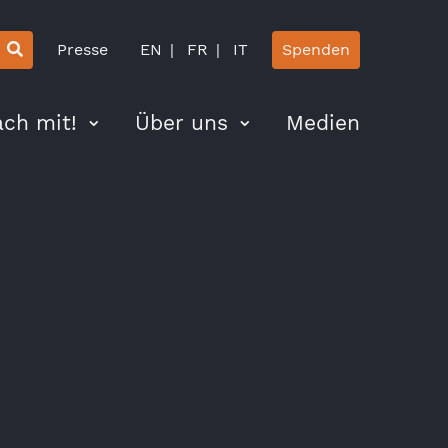
Presse
EN
FR
IT
Spenden
ch mit!
Über uns
Medien