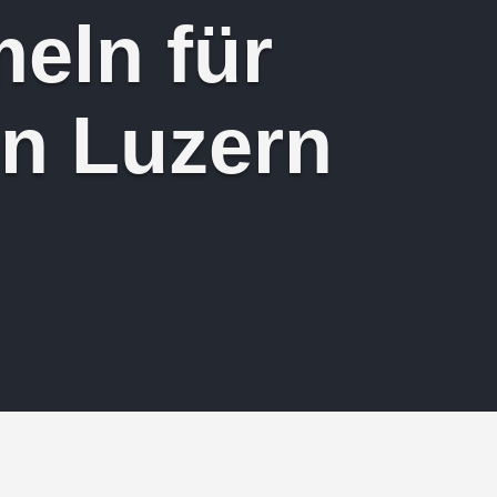
eln für
in Luzern