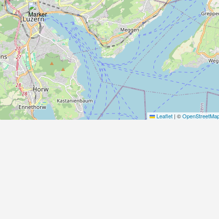
Leaflet
|
©
OpenStreetMa