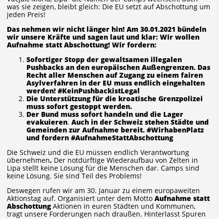
was sie zeigen, bleibt gleich: Die EU setzt auf Abschottung um
jeden Preis!
Das nehmen wir nicht länger hin! Am 30.01.2021 bündeln
wir unsere Kräfte und sagen laut und klar: Wir wollen
Aufnahme statt Abschottung! Wir fordern:
Sofortiger Stopp der gewaltsamen illegalen
Pushbacks an den europäischen Außengrenzen. Das
Recht aller Menschen auf Zugang zu einem fairen
Asylverfahren in der EU muss endlich eingehalten
werden! #KeinPushbackistLegal
Die Unterstützung für die kroatische Grenzpolizei
muss sofort gestoppt werden.
Der Bund muss sofort handeln und die Lager
evakuieren
.
Auch in
der Schweiz stehen Städte und
Gemeinden zur Aufnahme bereit. #WirhabenPlatz
und fordern #AufnahmeStattAbschottung
Die Schweiz und die EU müssen endlich Verantwortung
übernehmen
.
Der notdürftige Wiederaufbau von Zelten in
Lipa stellt keine Lösung für die Menschen dar. Camps sind
keine Lösung. Sie sind Teil des Problems!
Deswegen rufen wir am 30. Januar zu einem europaweiten
Aktionstag auf. Organisiert unter dem Motto
Aufnahme statt
Abschottung
Aktionen in euren Städten und Kommunen,
tragt unsere Forderungen nach draußen. Hinterlasst Spuren