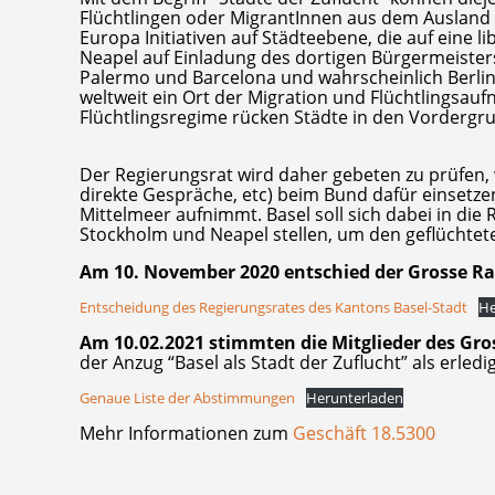
Flüchtlingen oder MigrantInnen aus dem Ausland 
Europa Initiativen auf Städteebene, die auf eine li
Neapel auf Einladung des dortigen Bürgermeisters
Palermo und Barcelona und wahrscheinlich Berlin un
weltweit ein Ort der Migration und Flüchtlingsauf
Flüchtlingsregime rücken Städte in den Vordergr
Der Regierungsrat wird daher gebeten zu prüfen, 
direkte Gespräche, etc) beim Bund dafür einsetze
Mittelmeer aufnimmt. Basel soll sich dabei in die
Stockholm und Neapel stellen, um den geflüchtet
Am 10. November 2020 entschied der Grosse Ra
Entscheidung des Regierungsrates des Kantons Basel-Stadt
He
Am 10.02.2021 stimmten die Mitglieder des Gro
der Anzug “Basel als Stadt der Zuflucht” als erled
Genaue Liste der Abstimmungen
Herunterladen
Mehr Informationen zum
Geschäft 18.5300