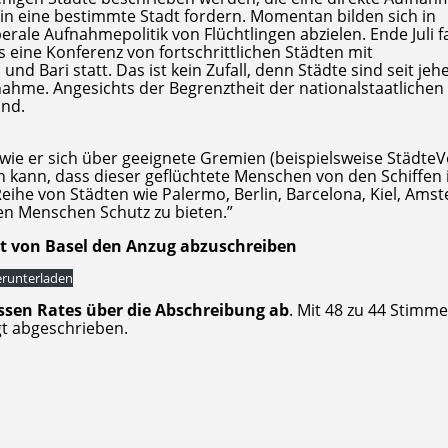
in eine bestimmte Stadt fordern. Momentan bilden sich in
berale Aufnahmepolitik von Flüchtlingen abzielen. Ende Juli f
 eine Konferenz von fortschrittlichen Städten mit
d Bari statt. Das ist kein Zufall, denn Städte sind seit jeh
nahme. Angesichts der Begrenztheit der nationalstaatlichen
und.
wie er sich über geeignete Gremien (beispielsweise Städte
n kann, dass dieser geflüchtete Menschen von den Schiffen
 Reihe von Städten wie Palermo, Berlin, Barcelona, Kiel, Ams
en Menschen Schutz zu bieten.”
t von Basel den Anzug abzuschreiben
runterladen
ssen Rates über die Abschreibung ab
. Mit 48 zu 44 Stimm
igt abgeschrieben.