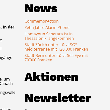
News
CommemorAction
 In der
Zehn Jahre Alarm Phone
Homayoun Sabetara ist in
Thessaloniki angekommen
he
Stadt Zürich unterstützt SOS
it
Méditerranée mit 120 000 Franken
Stadt Bern unterstützt Sea Eye mit
ingänge
70’000 Franken
Aktionen
te, um
 Danach
ungsvolle
Newsletter
me von