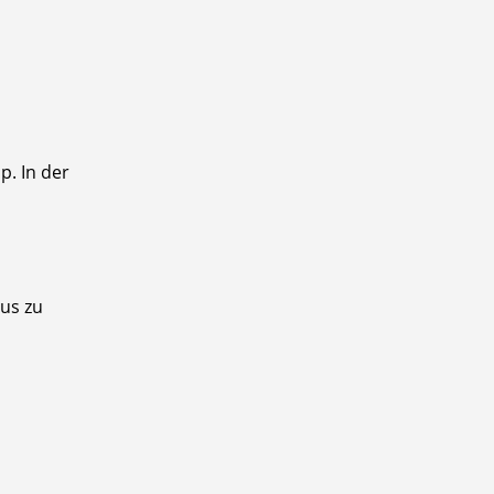
. In der
tus zu