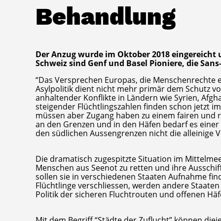
Behandlung
Der Anzug wurde im Oktober 2018 eingereicht 
Schweiz sind Genf und Basel Pioniere, die Sans
“Das Versprechen Europas, die Menschenrechte ei
Asylpolitik dient nicht mehr primär dem Schutz v
anhaltender Konflikte in Ländern wie Syrien, Af
steigender Flüchtlingszahlen finden schon jetzt 
müssen aber Zugang haben zu einem fairen und rec
an den Grenzen und in den Häfen bedarf es einer
den südlichen Aussengrenzen nicht die alleinige
Die dramatisch zugespitzte Situation im Mittelmee
Menschen aus Seenot zu retten und ihre Ausschi
sollen sie in verschiedenen Staaten Aufnahme fi
Flüchtlinge verschliessen, werden andere Staaten
Politik der sicheren Fluchtrouten und offenen Hä
Mit dem Begriff “Städte der Zuflucht” können die