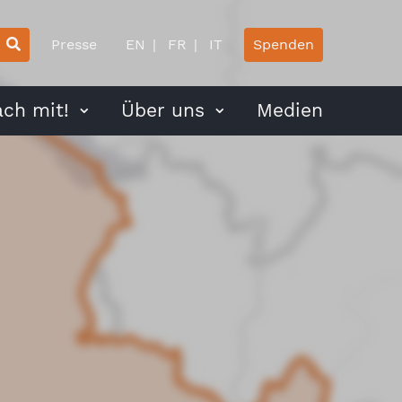
Presse
EN
FR
IT
Spenden
ch mit!
Über uns
Medien