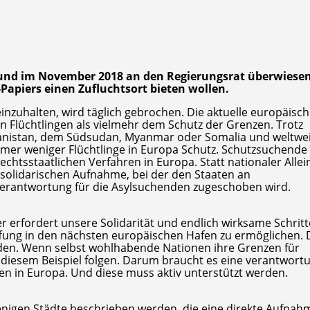
und im November 2018 an den Regierungsrat überwiesen.
-Papiers einen Zufluchtsort bieten wollen.
nzuhalten, wird täglich gebrochen. Die aktuelle europäisc
on Flüchtlingen als vielmehr dem Schutz der Grenzen. Trotz
ghanistan, dem Südsudan, Myanmar oder Somalia und weltwe
immer weniger Flüchtlinge in Europa Schutz. Schutzsuchende
htsstaatlichen Verfahren in Europa. Statt nationaler Alle
 solidarischen Aufnahme, bei der den Staaten an
 Verantwortung für die Asylsuchenden zugeschoben wird.
r erfordert unsere Solidarität und endlich wirksame Schrit
ffung in den nächsten europäischen Hafen zu ermöglichen.
nden. Wenn selbst wohlhabende Nationen ihre Grenzen für
 diesem Beispiel folgen. Darum braucht es eine verantwort
fen in Europa. Und diese muss aktiv unterstützt werden.
jenigen Städte beschrieben werden, die eine direkte Aufnah