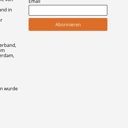
Email
and in
er
Verband,
 im
terdam,
en wurde