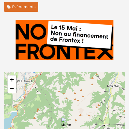
Événements
+
−