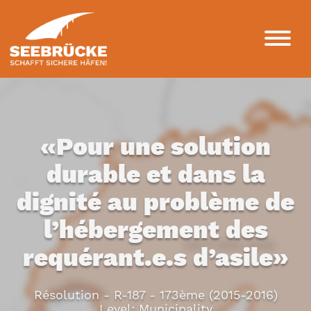
«Pour une solution
durable et dans la
dignité au problème de
l’hébergement des
requérant.e.s d’asile»
Résolution - R-187 - 173ème (2015-2016)
Level: Municipality