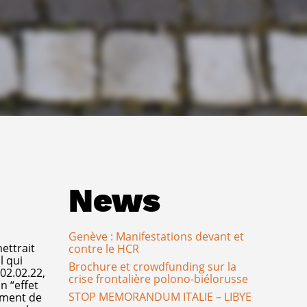
News
Genève : Manifestations devant et
ettrait
contre le HCR
l qui
Brochure et crowdfunding sur la
02.02.22,
crise frontalière polono-biélorusse
n “effet
STOP MEMORANDUM ITALIE – LIBYE
amment de