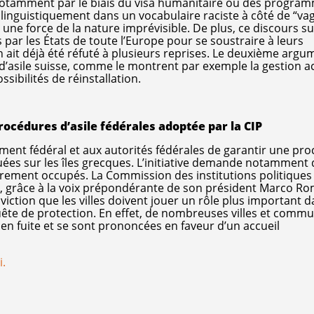
 “notamment par le biais du visa humanitaire ou des progra
à linguistiquement dans un vocabulaire raciste à côté de “va
 une force de la nature imprévisible. De plus, ce discours su
s par les États de toute l’Europe pour se soustraire à leurs
 ait déjà été réfuté à plusieurs reprises. Le deuxième argu
 d’asile suisse, comme le montrent par exemple la gestion ac
sibilités de réinstallation.
rocédures d’asile fédérales adoptée par la CIP
ment fédéral et aux autorités fédérales de garantir une pr
quées sur les îles grecques. L’initiative demande notamment 
èrement occupés. La Commission des institutions politiques
e 3, grâce à la voix prépondérante de son président Marco 
iction que les villes doivent jouer un rôle plus important d
quête de protection. En effet, de nombreuses villes et comm
en fuite et se sont prononcées en faveur d’un accueil
i.