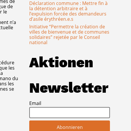
mmes de
Déclaration commune : Mettre fin à
gue de
la détention arbitraire et à
r le
l’expulsion forcée des demandeurs
d’asile érythréen.e.s
ment n’a
Initiative “Permettre la création de
tuelle
villes de bienvenue et de communes
solidaires” rejetée par le Conseil
national
Aktionen
océdure
que les
 a
Romano du
Newsletter
ans les
unes se
Email