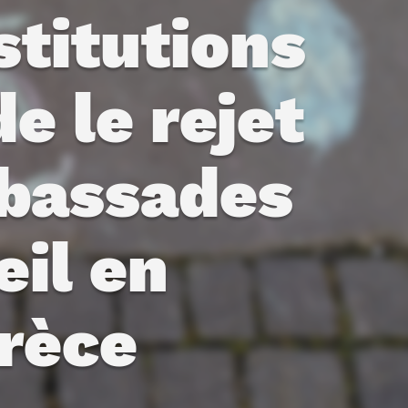
titutions
 le rejet
mbassades
eil en
rèce