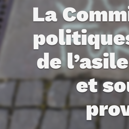
La Commis
politiqu
de l’asi
et so
pro