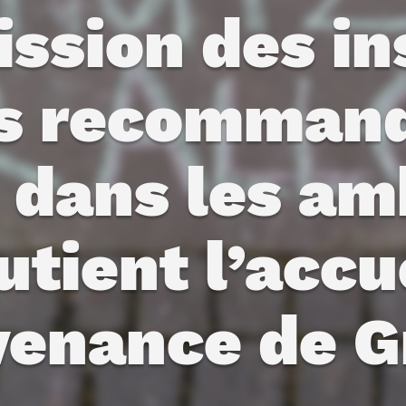
sion des ins
es recommande
le dans les a
utient l’accu
venance de G