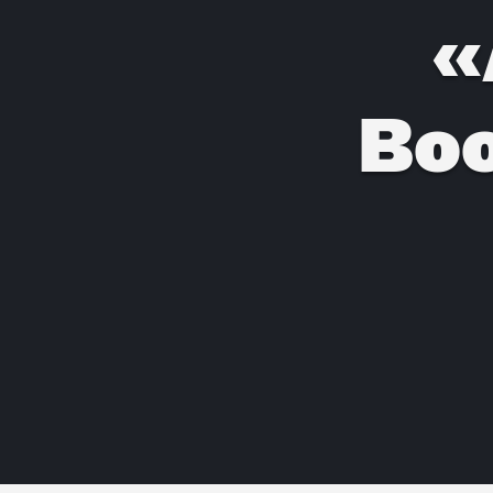
«
Boo