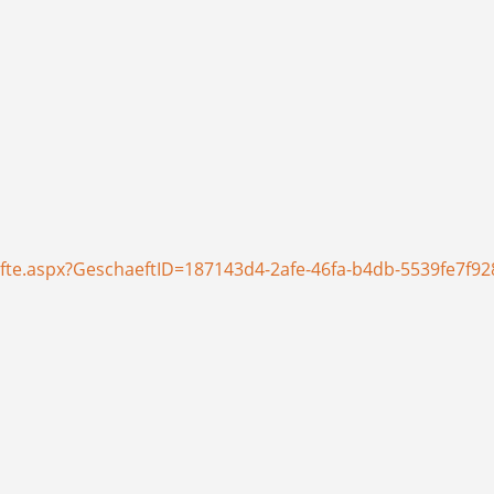
fte.aspx?GeschaeftID=187143d4-2afe-46fa-b4db-5539fe7f92