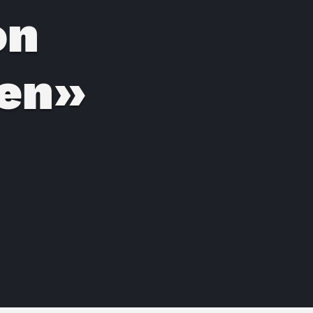
on
gen»