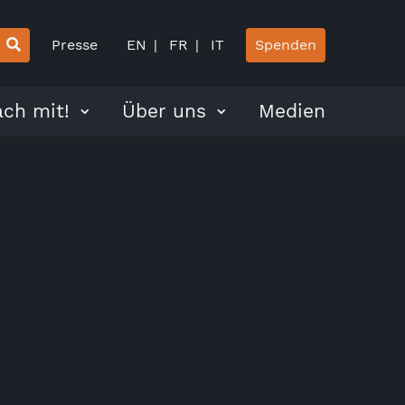
Presse
EN
FR
IT
Spenden
ch mit!
Über uns
Medien