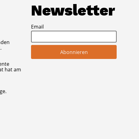
Newsletter
Email
nden
.
ente
at hat am
ge.